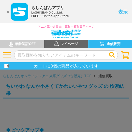
らしんばんアプリ
表示
LASHINBANG Co.,Ltd.
FREE - On the App Store
アニメ系中古販売・買取 - 買取専用ページ
年齢認証OFF
マイページ
通信販売
カートに
0
個の商品が入っています
らしんばんオンライン（アニメ系グッズ中古販売）TOP
> 通信買取
ちいかわ なんか小さくてかわいいやつ グッズ の 検索結
果
◆ピックアップ◆