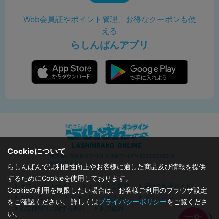
Web会員証やポイント管理、お得なクーポンも使
える
らしんばんアプリ
Cookieについて
東京都公安委員会許可済 古物商許可番号305500206246
株式会社らしんばん
らしんばんでは利便性向上やお客様に適した商品及び情報を提供
するためにCookieを使用しております。
オフィシャルサイト
よくあるご質問
通販ご利用ガイド
Cookieの利用を制限したい場合は、お客様ご利用のブラウザ設定
お問い合わせ
セキュリティポリシー
プライバシーポリシー
をご確認ください。 詳しくは
プライバシーポリシー
をご覧くださ
特定商取引に関する表記
利用規約
い。