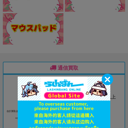
通信買取
合計買取点数
フィギュア15cm以上
30
（プライズ含む）
点以上
5
点以上
合計買取点数（女性同人誌／全年齢向書籍を除く）30
点以上
※成年向コミックスは対象商品です。