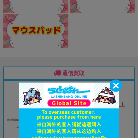
通信買取
合計買取点数
フィギュア15cm以上
30
（プライズ含む）
点以上
5
点以上
合計買取点数（女性同人誌／全年齢向書籍を除く）30
点以上
※成年向コミックスは対象商品です。