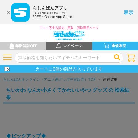
らしんばんアプリ
表示
LASHINBANG Co.,Ltd.
FREE - On the App Store
アニメ系中古販売・買取 - 買取専用ページ
年齢認証OFF
マイページ
通信販売
カートに
0
個の商品が入っています
らしんばんオンライン（アニメ系グッズ中古販売）TOP
> 通信買取
ちいかわ なんか小さくてかわいいやつ グッズ の 検索結
果
◆ピックアップ◆