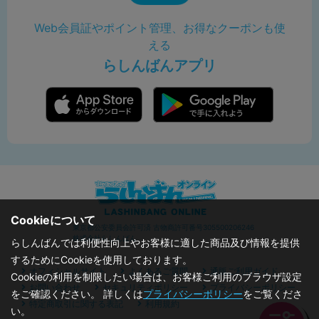
Web会員証やポイント管理、お得なクーポンも使
える
らしんばんアプリ
Cookieについて
東京都公安委員会許可済 古物商許可番号305500206246
株式会社らしんばん
らしんばんでは利便性向上やお客様に適した商品及び情報を提供
するためにCookieを使用しております。
オフィシャルサイト
よくあるご質問
通販ご利用ガイド
Cookieの利用を制限したい場合は、お客様ご利用のブラウザ設定
お問い合わせ
セキュリティポリシー
プライバシーポリシー
をご確認ください。 詳しくは
プライバシーポリシー
をご覧くださ
特定商取引に関する表記
利用規約
い。