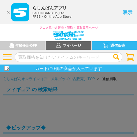
らしんばんアプリ
表示
LASHINBANG Co.,Ltd.
FREE - On the App Store
アニメ系中古販売・買取 - 買取専用ページ
年齢認証OFF
マイページ
通信販売
カートに
0
個の商品が入っています
らしんばんオンライン（アニメ系グッズ中古販売）TOP
> 通信買取
フィギュア の 検索結果
◆ピックアップ◆