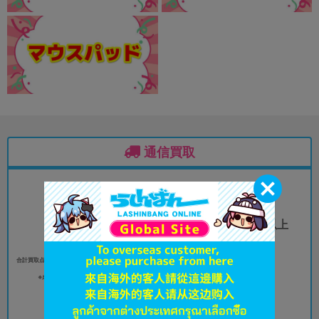
通信買取
合計買取点数
フィギュア15cm以上
30
（プライズ含む）
点以上
5
点以上
合計買取点数（女性同人誌／全年齢向書籍を除く）30
点以上
※成年向コミックスは対象商品です。