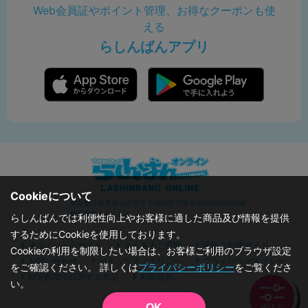
Web会員証やポイント管理、お得なクーポンも使
える
らしんばんアプリ
Cookieについて
東京都公安委員会許可済 古物商許可番号305500206246
株式会社らしんばん
らしんばんでは利便性向上やお客様に適した商品及び情報を提供
するためにCookieを使用しております。
オフィシャルサイト
よくあるご質問
通販ご利用ガイド
Cookieの利用を制限したい場合は、お客様ご利用のブラウザ設定
お問い合わせ
セキュリティポリシー
プライバシーポリシー
をご確認ください。 詳しくは
プライバシーポリシー
をご覧くださ
特定商取引に関する表記
利用規約
い。
OK