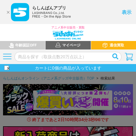
らしんばんアプリ
表示
LASHINBANG Co.,Ltd.
FREE - On the App Store
アニメ系中古販売・買取
年齢認証OFF
マイページ
通信買取
カートに
0
個の商品が入っています
らしんばんオンライン（アニメ系グッズ中古販売）TOP
> 検索結果
終了まであと
2
日
10
時間
34
分
2
秒
5
6
です