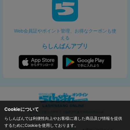
Web会員証やポイント管理、お得なクーポンも使
える
らしんばんアプリ
Cookieについて
東京都公安委員会許可済 古物商許可番号305500206246
株式会社らしんばん
らしんばんでは利便性向上やお客様に適した商品及び情報を提供
するためにCookieを使用しております。
オフィシャルサイト
よくあるご質問
通販ご利用ガイド