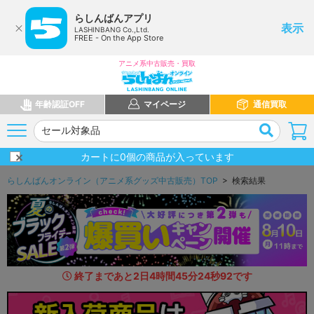
らしんばんアプリ
表示
LASHINBANG Co.,Ltd.
FREE - On the App Store
アニメ系中古販売・買取
年齢認証OFF
マイページ
通信買取
カートに
0
個の商品が入っています
らしんばんオンライン（アニメ系グッズ中古販売）TOP
> 検索結果
終了まであと
2
日
4
時間
45
分
23
秒
5
1
です