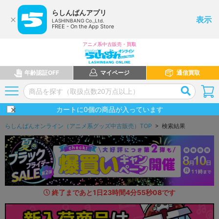
らしんばんアプリ
表示
LASHINBANG Co.,Ltd.
FREE - On the App Store
アニメ系中古販売・買取
年齢認証OFF
マイページ
通信買取
カートに
0
個の商品が入っています
らしんばんオンライン（アニメ系グッズ中古販売）TOP
> 検索結果
終了まであと
1
日
23
時間
4
分
53
秒
6
1
です