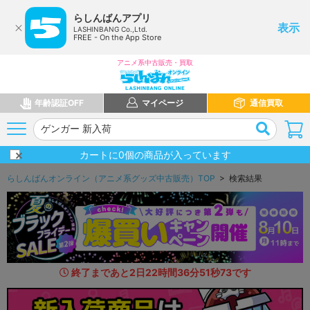
らしんばんアプリ
表示
LASHINBANG Co.,Ltd.
FREE - On the App Store
アニメ系中古販売・買取
年齢認証OFF
マイページ
通信買取
カートに
0
個の商品が入っています
らしんばんオンライン（アニメ系グッズ中古販売）TOP
> 検索結果
終了まであと
2
日
22
時間
36
分
50
秒
3
3
です