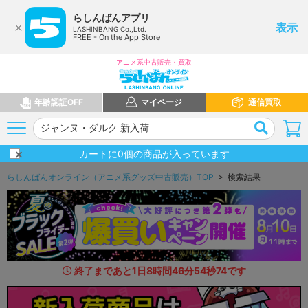
らしんばんアプリ
表示
LASHINBANG Co.,Ltd.
FREE - On the App Store
アニメ系中古販売・買取
年齢認証OFF
マイページ
通信買取
カートに
0
個の商品が入っています
らしんばんオンライン（アニメ系グッズ中古販売）TOP
> 検索結果
終了まであと
1
日
8
時間
46
分
53
秒
3
8
です