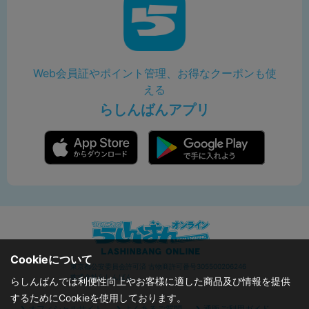
Web会員証やポイント管理、お得なクーポンも使
える
らしんばんアプリ
Cookieについて
東京都公安委員会許可済 古物商許可番号305500206246
株式会社らしんばん
らしんばんでは利便性向上やお客様に適した商品及び情報を提供
するためにCookieを使用しております。
オフィシャルサイト
よくあるご質問
通販ご利用ガイド