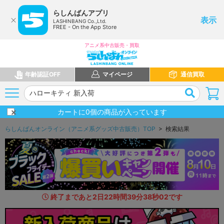
らしんばんアプリ
表示
LASHINBANG Co.,Ltd.
FREE - On the App Store
アニメ系中古販売・買取
年齢認証OFF
マイページ
通信買取
カートに
0
個の商品が入っています
らしんばんオンライン（アニメ系グッズ中古販売）TOP
> 検索結果
終了まであと
2
日
22
時間
39
分
36
秒
7
1
です