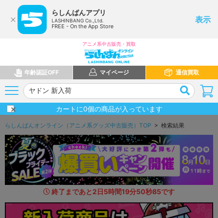
らしんばんアプリ
表示
LASHINBANG Co.,Ltd.
FREE - On the App Store
アニメ系中古販売・買取
年齢認証OFF
マイページ
通信買取
カートに
0
個の商品が入っています
らしんばんオンライン（アニメ系グッズ中古販売）TOP
> 検索結果
終了まであと
2
日
5
時間
19
分
49
秒
4
1
です