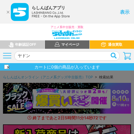
らしんばんアプリ
表示
LASHINBANG Co.,Ltd.
FREE - On the App Store
アニメ系中古販売・買取
年齢認証OFF
マイページ
通信買取
カートに
0
個の商品が入っています
らしんばんオンライン（アニメ系グッズ中古販売）TOP
> 検索結果
終了まであと
2
日
5
時間
11
分
13
秒
3
8
です