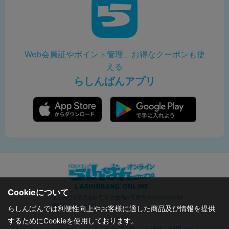
Web会員証やポイント管理、お得なクーポンも使
える
らしんばんアプリ
Cookieについて
東京都公安委員会許可済 古物商許可番号305500206246
株式会社らしんばん
らしんばんでは利便性向上やお客様に適した商品及び情報を提供
するためにCookieを使用しております。
オフィシャルサイト
よくあるご質問
通販ご利用ガイド