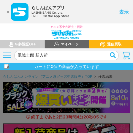
らしんばんアプリ
表示
LASHINBANG Co.,Ltd.
FREE - On the App Store
アニメ系中古販売・買取
年齢認証OFF
マイページ
通信買取
カートに
0
個の商品が入っています
らしんばんオンライン（アニメ系グッズ中古販売）TOP
> 検索結果
終了まであと
2
日
23
時間
4
分
18
秒
7
2
です