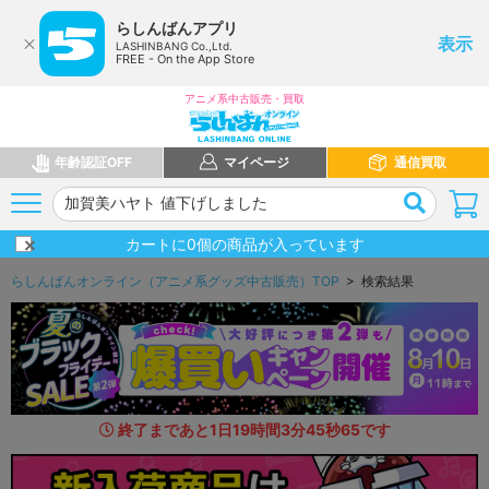
らしんばんアプリ
表示
LASHINBANG Co.,Ltd.
FREE - On the App Store
アニメ系中古販売・買取
年齢認証OFF
マイページ
通信買取
カートに
0
個の商品が入っています
らしんばんオンライン（アニメ系グッズ中古販売）TOP
> 検索結果
終了まであと
1
日
19
時間
3
分
44
秒
2
7
です