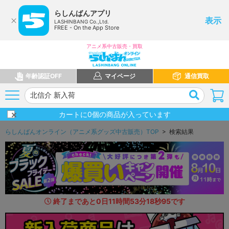
らしんばんアプリ
表示
LASHINBANG Co.,Ltd.
FREE - On the App Store
アニメ系中古販売・買取
年齢認証OFF
マイページ
通信買取
カートに
0
個の商品が入っています
らしんばんオンライン（アニメ系グッズ中古販売）TOP
> 検索結果
終了まであと
0
日
11
時間
53
分
17
秒
5
1
です