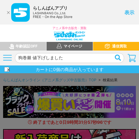
らしんばんアプリ
表示
LASHINBANG Co.,Ltd.
FREE - On the App Store
アニメ系中古販売・買取
年齢認証OFF
マイページ
通信買取
カートに
0
個の商品が入っています
らしんばんオンライン（アニメ系グッズ中古販売）TOP
> 検索結果
終了まであと
0
日
9
時間
31
分
56
秒
4
5
です