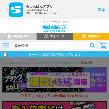
らしんばんアプリ
表示
LASHINBANG Co.,Ltd.
FREE - On the App Store
アニメ系中古販売・買取
年齢認証OFF
マイページ
通信買取
カートに
0
個の商品が入っています
らしんばんオンライン（アニメ系グッズ中古販売）TOP
> 検索結果
終了まであと
2
日
22
時間
40
分
19
秒
3
4
です