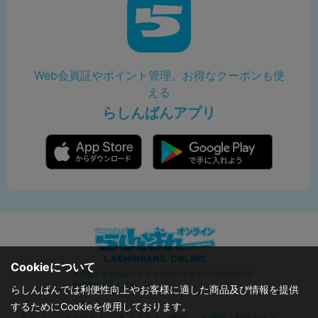
Web会員証やポイント管理、お得なクーポンも使
える
らしんばんアプリ
Cookieについて
東京都公安委員会許可済 古物商許可番号305500206246
株式会社らしんばん
らしんばんでは利便性向上やお客様に適した商品及び情報を提供
するためにCookieを使用しております。
オフィシャルサイト
よくあるご質問
通販ご利用ガイド