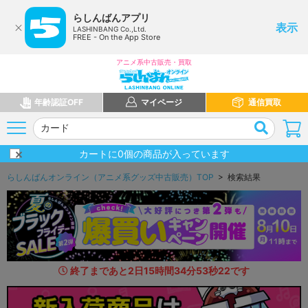
らしんばんアプリ
表示
LASHINBANG Co.,Ltd.
FREE - On the App Store
アニメ系中古販売・買取
年齢認証OFF
マイページ
通信買取
カートに
0
個の商品が入っています
らしんばんオンライン（アニメ系グッズ中古販売）TOP
> 検索結果
終了まであと
2
日
15
時間
34
分
51
秒
8
3
です