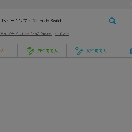
アルゴナビス from BanG Dream!
ツイステ
ーム
男性向同人
女性向同人