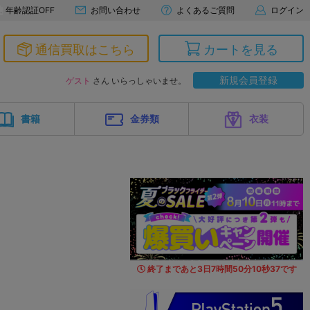
年齢認証OFF
お問い合わせ
よくあるご質問
ログイン
通信買取はこちら
カートを見る
新規会員登録
ゲスト
さん いらっしゃいませ。
書籍
金券類
衣装
終了まであと
3
日
7
時間
50
分
9
秒
1
4
です