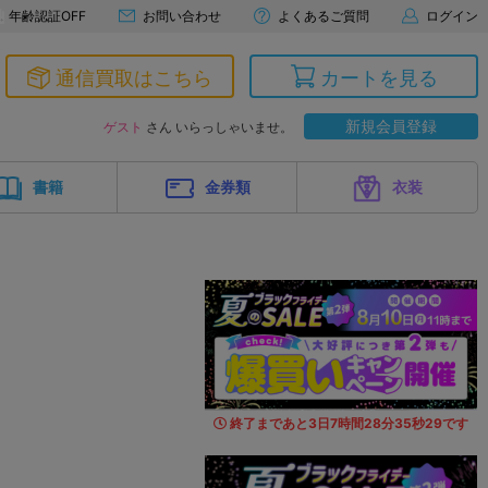
年齢認証OFF
お問い合わせ
よくあるご質問
ログイン
通信買取はこちら
カートを見る
新規会員登録
ゲスト
さん いらっしゃいませ。
書籍
金券類
衣装
終了まであと
3
日
7
時間
28
分
34
秒
0
4
です