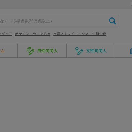
ィギュア
ポケモン ぬいぐるみ
文豪ストレイドッグス 中原中也
ーム
男性向同人
女性向同人