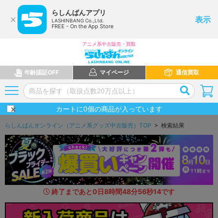
らしんばんアプリ
表示
LASHINBANG Co.,Ltd.
FREE - On the App Store
アニメ系中古販売・買取
年齢認証OFF
マイページ
通信買取
カートに
0
個の商品が入っています
らしんばんオンライン（アニメ系グッズ中古販売）TOP
> 検索結果
終了まであと
0
日
8
時間
48
分
54
秒
7
8
です