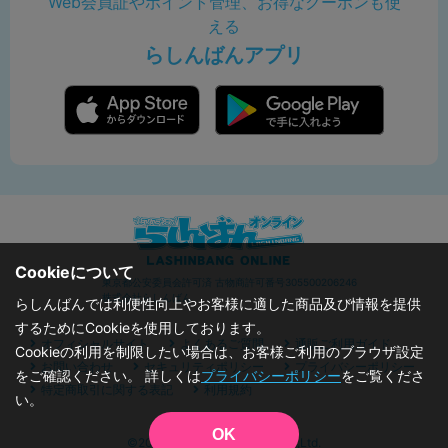
Web会員証やポイント管理、お得なクーポンも使
える
らしんばんアプリ
Cookieについて
東京都公安委員会許可済 古物商許可番号305500206246
株式会社らしんばん
らしんばんでは利便性向上やお客様に適した商品及び情報を提供
するためにCookieを使用しております。
オフィシャルサイト
よくあるご質問
通販ご利用ガイド
Cookieの利用を制限したい場合は、お客様ご利用のブラウザ設定
お問い合わせ
セキュリティポリシー
プライバシーポリシー
をご確認ください。 詳しくは
プライバシーポリシー
をご覧くださ
特定商取引に関する表記
利用規約
い。
OK
©2019 - 2026 Lashinbang Co.,Ltd.