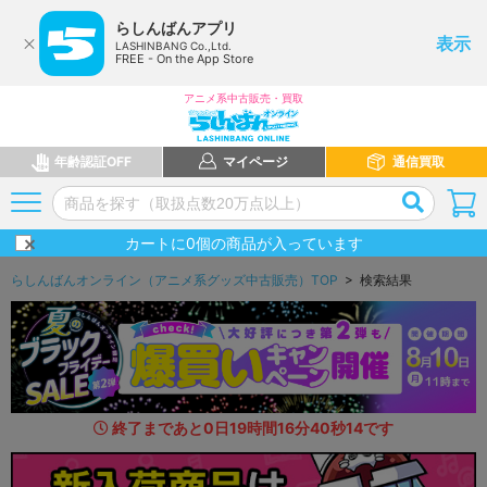
らしんばんアプリ
表示
LASHINBANG Co.,Ltd.
FREE - On the App Store
アニメ系中古販売・買取
年齢認証OFF
マイページ
通信買取
カートに
0
個の商品が入っています
らしんばんオンライン（アニメ系グッズ中古販売）TOP
> 検索結果
終了まであと
0
日
19
時間
16
分
38
秒
6
4
です