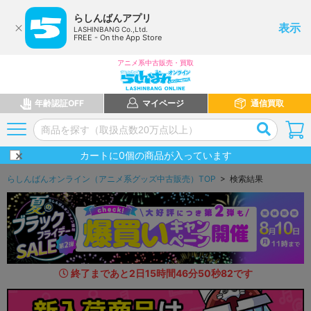
らしんばんアプリ
表示
LASHINBANG Co.,Ltd.
FREE - On the App Store
アニメ系中古販売・買取
年齢認証OFF
マイページ
通信買取
カートに
0
個の商品が入っています
らしんばんオンライン（アニメ系グッズ中古販売）TOP
> 検索結果
終了まであと
2
日
15
時間
46
分
49
秒
4
5
です