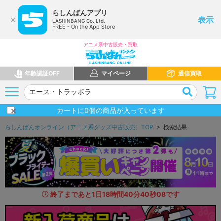
らしんばんアプリ
表示
LASHINBANG Co.,Ltd.
FREE - On the App Store
アニメ系中古販売・買取
年齢認証OFF
マイページ
通信買取
カートに
0
個の商品が入っています
らしんばんオンライン（アニメ系グッズ中古販売）TOP
> 検索結果
終了まであと
1
日
18
時間
40
分
38
秒
7
3
です