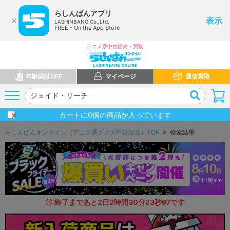
らしんばんアプリ
表示
LASHINBANG Co.,Ltd.
FREE - On the App Store
アニメ系中古販売・買取
年齢認証OFF
マイページ
通信買取
カートに
0
個の商品が入っています
らしんばんオンライン（アニメ系グッズ中古販売）TOP
> 検索結果
終了まであと
2
日
2
時間
30
分
22
秒
5
9
です