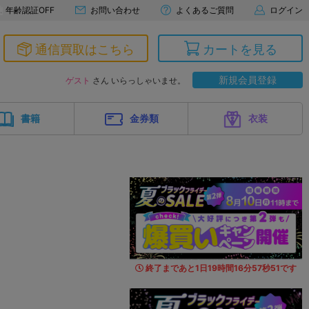
年齢認証OFF
お問い合わせ
よくあるご質問
ログイン
通信買取はこちら
カートを見る
新規会員登録
ゲスト
さん いらっしゃいませ。
書籍
金券類
衣装
終了まであと
1
日
19
時間
16
分
56
秒
3
5
です