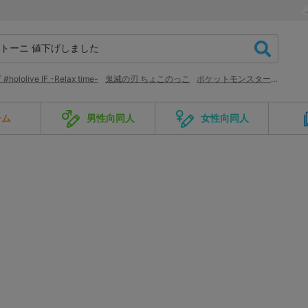
ololive IF -Relax time-
鬼滅の刃 ちょこのっこ
ポケットモンスター ぬいぐるみ
ーム
男性向同人
女性向同人