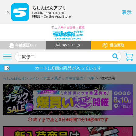
らしんばんアプリ
表示
LASHINBANG Co.,Ltd.
FREE - On the App Store
アニメ系中古販売・買取
年齢認証OFF
マイページ
通信買取
カートに
0
個の商品が入っています
らしんばんオンライン（アニメ系グッズ中古販売）TOP
> 検索結果
終了まであと
3
日
4
時間
11
分
13
秒
5
1
です