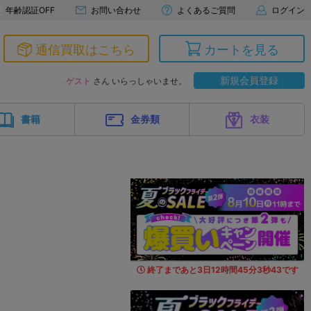
年齢認証OFF
お問い合わせ
よくあるご質問
ログイン
通信買取はこちら
カートを見る
新規会員登録
ゲスト
さん いらっしゃいませ。
書籍
金券類
衣装
終了まであと
3
日
12
時間
45
分
2
秒
1
7
です