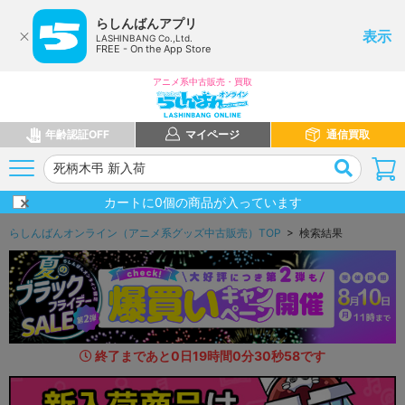
らしんばんアプリ
表示
LASHINBANG Co.,Ltd.
FREE - On the App Store
アニメ系中古販売・買取
年齢認証OFF
マイページ
通信買取
カートに
0
個の商品が入っています
らしんばんオンライン（アニメ系グッズ中古販売）TOP
> 検索結果
終了まであと
0
日
19
時間
0
分
29
秒
1
1
です