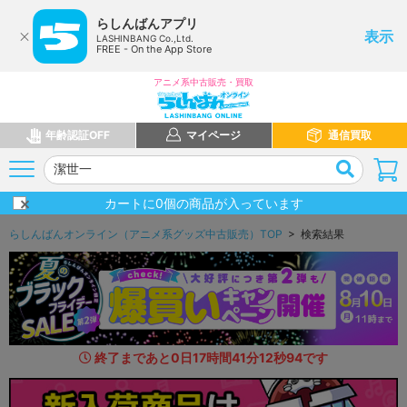
らしんばんアプリ
表示
LASHINBANG Co.,Ltd.
FREE - On the App Store
アニメ系中古販売・買取
年齢認証OFF
マイページ
通信買取
カートに
0
個の商品が入っています
らしんばんオンライン（アニメ系グッズ中古販売）TOP
> 検索結果
終了まであと
0
日
17
時間
41
分
11
秒
5
7
です