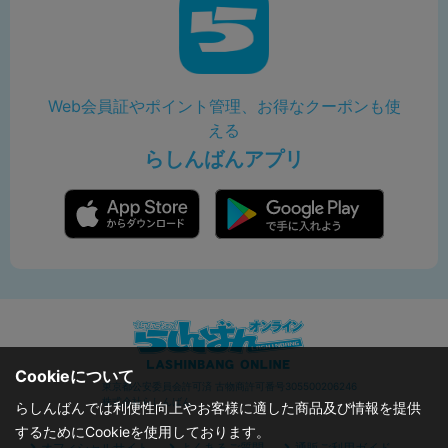
Web会員証やポイント管理、お得なクーポンも使
える
らしんばんアプリ
Cookieについて
東京都公安委員会許可済 古物商許可番号305500206246
株式会社らしんばん
らしんばんでは利便性向上やお客様に適した商品及び情報を提供
するためにCookieを使用しております。
オフィシャルサイト
よくあるご質問
通販ご利用ガイド