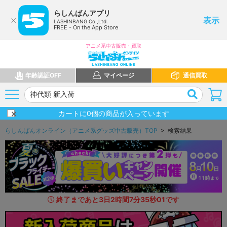
らしんばんアプリ
表示
LASHINBANG Co.,Ltd.
FREE - On the App Store
アニメ系中古販売・買取
年齢認証OFF
マイページ
通信買取
カートに
0
個の商品が入っています
らしんばんオンライン（アニメ系グッズ中古販売）TOP
> 検索結果
終了まであと
3
日
2
時間
7
分
33
秒
8
6
です