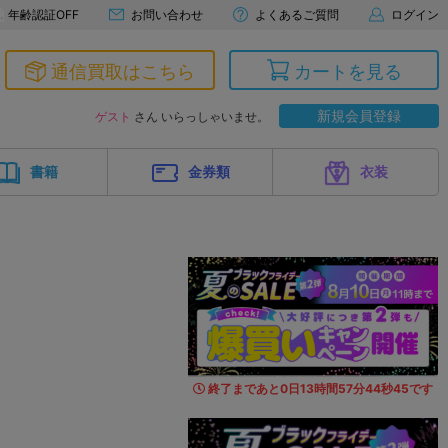
年齢認証OFF
お問い合わせ
よくあるご質問
ログイン
通信買取はこちら
カートを見る
新規会員登録
ゲスト
さん いらっしゃいませ。
書籍
金券類
衣装
終了まであと
0
日
13
時間
57
分
43
秒
3
2
です