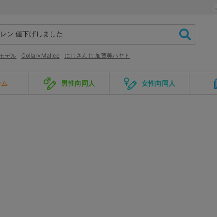
モデル
Collar×Malice
にじさんじ 加賀美ハヤト
ーム
男性向同人
女性向同人