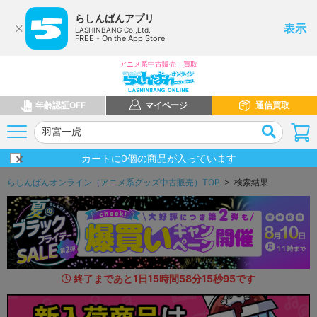
らしんばんアプリ
表示
LASHINBANG Co.,Ltd.
FREE - On the App Store
アニメ系中古販売・買取
年齢認証OFF
マイページ
通信買取
カートに
0
個の商品が入っています
らしんばんオンライン（アニメ系グッズ中古販売）TOP
> 検索結果
終了まであと
1
日
15
時間
58
分
14
秒
4
9
です