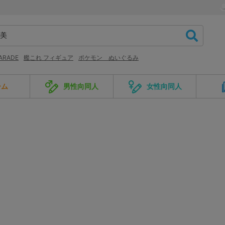
PARADE
艦これ フィギュア
ポケモン ぬいぐるみ
ーム
男性向同人
女性向同人