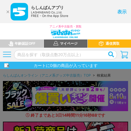
らしんばんアプリ
表示
LASHINBANG Co.,Ltd.
FREE - On the App Store
アニメ系中古販売・買取
年齢認証OFF
マイページ
通信買取
カートに
0
個の商品が入っています
らしんばんオンライン（アニメ系グッズ中古販売）TOP
> 検索結果
終了まであと
3
日
14
時間
11
分
15
秒
5
7
です