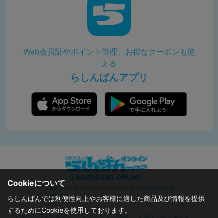
Web会員証やポイント管理、お得なクーポンも使
える
らしんばんアプリ
Cookieについて
東京都公安委員会許可済 古物商許可番号305500206246
株式会社らしんばん
らしんばんでは利便性向上やお客様に適した商品及び情報を提供
するためにCookieを使用しております。
オフィシャルサイト
よくあるご質問
通販ご利用ガイド