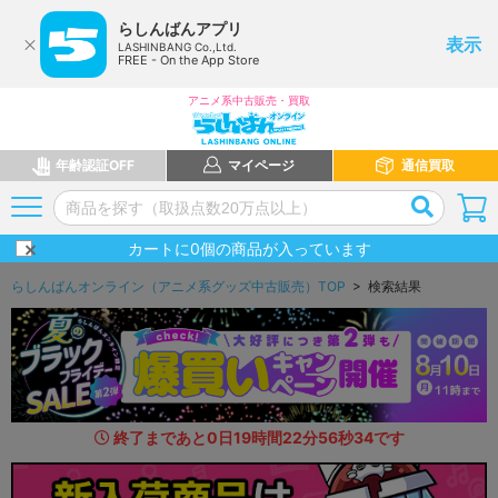
らしんばんアプリ
表示
LASHINBANG Co.,Ltd.
FREE - On the App Store
アニメ系中古販売・買取
年齢認証OFF
マイページ
通信買取
カートに
0
個の商品が入っています
らしんばんオンライン（アニメ系グッズ中古販売）TOP
> 検索結果
終了まであと
0
日
19
時間
22
分
54
秒
9
8
です