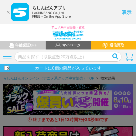
らしんばんアプリ
表示
LASHINBANG Co.,Ltd.
FREE - On the App Store
アニメ系中古販売・買取
年齢認証OFF
マイページ
通信買取
カートに
0
個の商品が入っています
らしんばんオンライン（アニメ系グッズ中古販売）TOP
> 検索結果
終了まであと
1
日
13
時間
7
分
32
秒
6
1
です