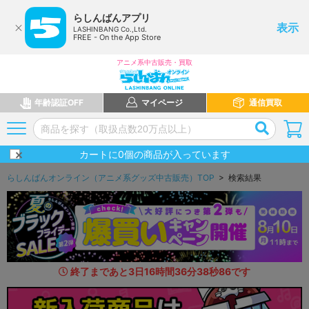
らしんばんアプリ
表示
LASHINBANG Co.,Ltd.
FREE - On the App Store
アニメ系中古販売・買取
年齢認証OFF
マイページ
通信買取
カートに
0
個の商品が入っています
らしんばんオンライン（アニメ系グッズ中古販売）TOP
> 検索結果
終了まであと
3
日
16
時間
36
分
37
秒
5
2
です