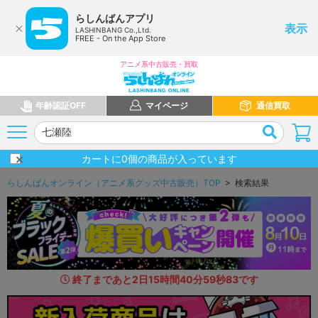
らしんばんアプリ
表示
LASHINBANG Co.,Ltd.
FREE - On the App Store
アニメ系中古販売・買取
年齢認証OFF
マイページ
通信買取
カートに
0
個の商品が入っています
らしんばんオンライン（アニメ系グッズ中古販売）TOP
> 検索結果
終了まであと
2
日
15
時間
40
分
58
秒
3
8
です