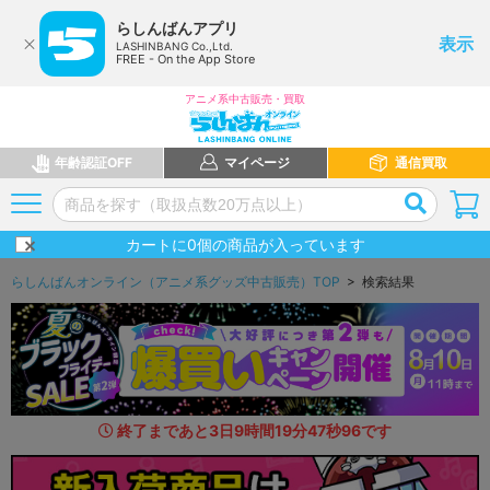
らしんばんアプリ
表示
LASHINBANG Co.,Ltd.
FREE - On the App Store
アニメ系中古販売・買取
年齢認証OFF
マイページ
通信買取
カートに
0
個の商品が入っています
らしんばんオンライン（アニメ系グッズ中古販売）TOP
> 検索結果
終了まであと
3
日
9
時間
19
分
46
秒
6
2
です