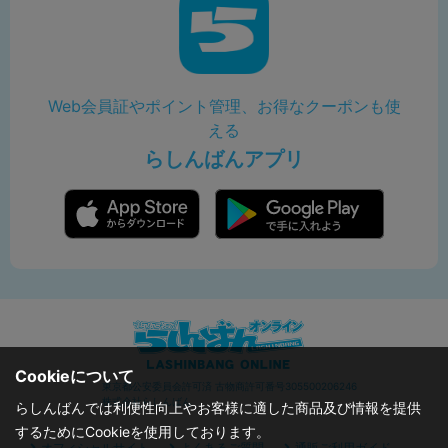
Web会員証やポイント管理、お得なクーポンも使
える
らしんばんアプリ
Cookieについて
東京都公安委員会許可済 古物商許可番号305500206246
株式会社らしんばん
らしんばんでは利便性向上やお客様に適した商品及び情報を提供
するためにCookieを使用しております。
オフィシャルサイト
よくあるご質問
通販ご利用ガイド