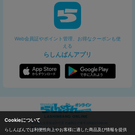
Web会員証やポイント管理、お得なクーポンも使
える
らしんばんアプリ
Cookieについて
東京都公安委員会許可済 古物商許可番号305500206246
株式会社らしんばん
らしんばんでは利便性向上やお客様に適した商品及び情報を提供