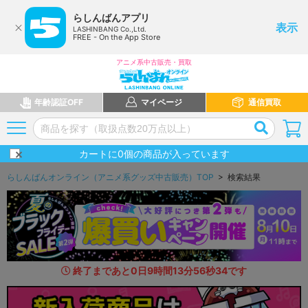
らしんばんアプリ
表示
LASHINBANG Co.,Ltd.
FREE - On the App Store
アニメ系中古販売・買取
年齢認証OFF
マイページ
通信買取
カートに
0
個の商品が入っています
らしんばんオンライン（アニメ系グッズ中古販売）TOP
> 検索結果
終了まであと
0
日
9
時間
13
分
54
秒
3
1
です