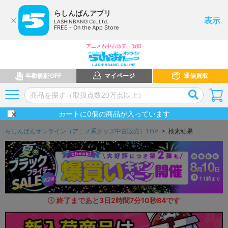
らしんばんアプリ
表示
LASHINBANG Co.,Ltd.
FREE - On the App Store
アニメ系中古販売・買取
年齢認証OFF
マイページ
通信買取
カートに
0
個の商品が入っています
らしんばんオンライン（アニメ系グッズ中古販売）TOP
> 検索結果
終了まであと
3
日
2
時間
7
分
9
秒
4
1
です