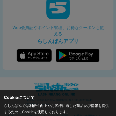
Web会員証やポイント管理、お得なクーポンも使
える
らしんばんアプリ
Cookieについて
東京都公安委員会許可済 古物商許可番号305500206246
株式会社らしんばん
らしんばんでは利便性向上やお客様に適した商品及び情報を提供
するためにCookieを使用しております。
オフィシャルサイト
よくあるご質問
通販ご利用ガイド