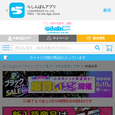
らしんばんアプリ
表示
LASHINBANG Co.,Ltd.
FREE - On the App Store
アニメ系中古販売・買取
年齢認証OFF
マイページ
通信買取
カートに
0
個の商品が入っています
らしんばんオンライン（アニメ系グッズ中古販売）TOP
> 検索結果
終了まであと
2
日
10
時間
5
分
58
秒
0
1
です