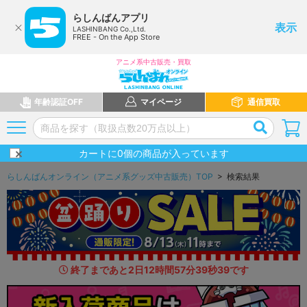
らしんばんアプリ
表示
LASHINBANG Co.,Ltd.
FREE - On the App Store
アニメ系中古販売・買取
年齢認証OFF
マイページ
通信買取
カートに
0
個の商品が入っています
らしんばんオンライン（アニメ系グッズ中古販売）TOP
> 検索結果
終了まであと
2
日
12
時間
57
分
38
秒
3
2
です