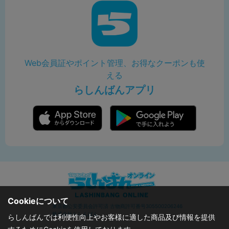
Web会員証やポイント管理、お得なクーポンも使
える
らしんばんアプリ
Cookieについて
東京都公安委員会許可済 古物商許可番号305500206246
株式会社らしんばん
らしんばんでは利便性向上やお客様に適した商品及び情報を提供