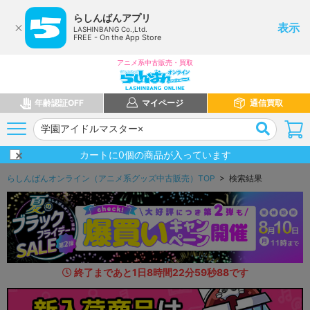
らしんばんアプリ
表示
LASHINBANG Co.,Ltd.
FREE - On the App Store
アニメ系中古販売・買取
年齢認証OFF
マイページ
通信買取
カートに
0
個の商品が入っています
らしんばんオンライン（アニメ系グッズ中古販売）TOP
> 検索結果
終了まであと
1
日
8
時間
22
分
58
秒
4
1
です