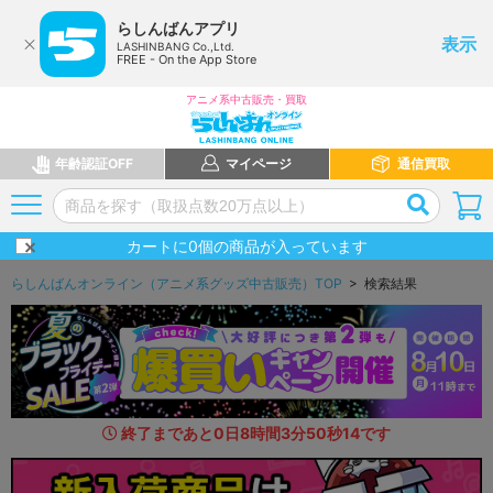
らしんばんアプリ
表示
LASHINBANG Co.,Ltd.
FREE - On the App Store
アニメ系中古販売・買取
年齢認証OFF
マイページ
通信買取
カートに
0
個の商品が入っています
らしんばんオンライン（アニメ系グッズ中古販売）TOP
> 検索結果
終了まであと
0
日
8
時間
3
分
48
秒
7
1
です