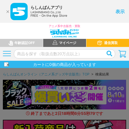
らしんばんアプリ
表示
LASHINBANG Co.,Ltd.
FREE - On the App Store
アニメ系中古販売・買取
年齢認証OFF
マイページ
通信買取
カートに
0
個の商品が入っています
らしんばんオンライン（アニメ系グッズ中古販売）TOP
> 検索結果
終了まであと
2
日
18
時間
6
分
54
秒
4
4
です