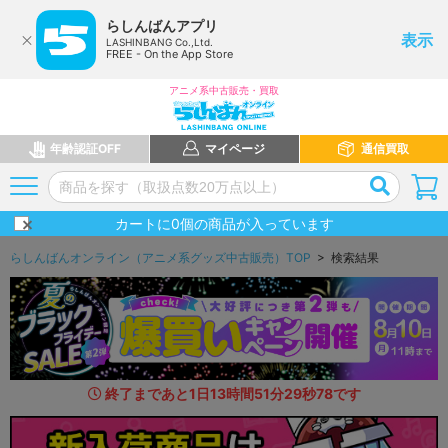
らしんばんアプリ
表示
LASHINBANG Co.,Ltd.
FREE - On the App Store
アニメ系中古販売・買取
年齢認証OFF
マイページ
通信買取
カートに
0
個の商品が入っています
らしんばんオンライン（アニメ系グッズ中古販売）TOP
> 検索結果
終了まであと
1
日
13
時間
51
分
28
秒
4
1
です