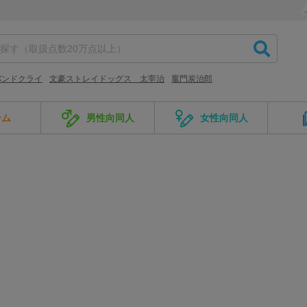
バンドクライ
文豪ストレイドッグス 太宰治
竈門炭治郎
ーム
男性向同人
女性向同人