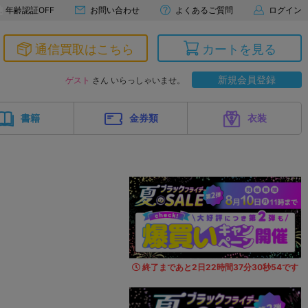
年齢認証OFF
お問い合わせ
よくあるご質問
ログイン
通信買取はこちら
カートを見る
新規会員登録
ゲスト
さん いらっしゃいませ。
書籍
金券類
衣装
終了まであと
2
日
22
時間
37
分
29
秒
4
2
です