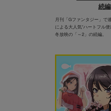
続編
月刊「Gファンタジー」で
による大人気“ハートフル便所
冬放映の「～2」の続編。