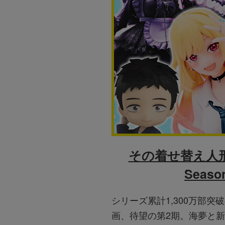
その着せ替え人
Seaso
シリーズ累計1,300万部突
画、待望の第2期。海夢と